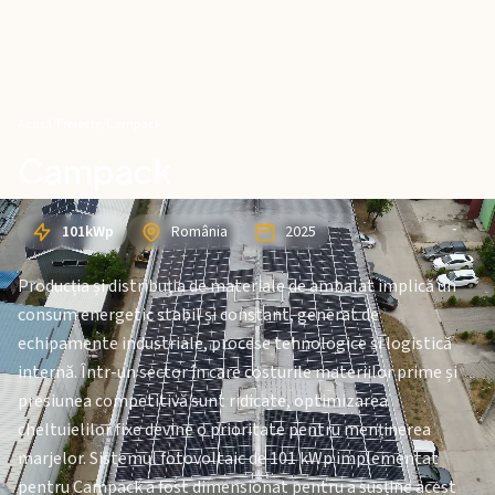
Acasă
/
Proiecte
/
Campack
Campack
101kWp
România
2025
Producția și distribuția de materiale de ambalat implică un
consum energetic stabil și constant, generat de
echipamente industriale, procese tehnologice și logistică
internă. Într-un sector în care costurile materiilor prime și
presiunea competitivă sunt ridicate, optimizarea
cheltuielilor fixe devine o prioritate pentru menținerea
marjelor. Sistemul fotovoltaic de 101 kWp implementat
pentru Campack a fost dimensionat pentru a susține acest