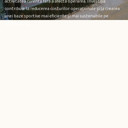
activitatea curentă fără a afecta operarea. Investiția
contribuie la reducerea costurilor operaționale și la crearea
unei baze sportive mai eficiente și mai sustenabile pe
termen lung.