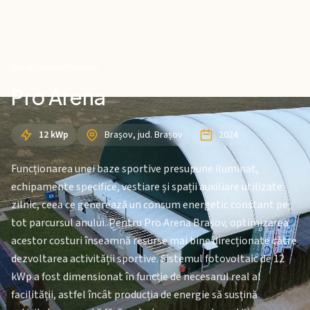
Acasă
/
Proiecte
/
Pro Arena
Pro Arena
12 kWp
Brașov, jud. Brașov
2024
Funcționarea unei baze sportive presupune iluminat,
echipamente specifice, vestiare și spații auxiliare utilizate
zilnic, ceea ce generează un consum energetic constant pe
tot parcursul anului. Pentru Pro Arena Brașov, optimizarea
acestor costuri înseamnă resurse mai bine direcționate către
dezvoltarea activității sportive. Sistemul fotovoltaic de 12
kWp a fost dimensionat în funcție de necesarul real al
facilității, astfel încât producția de energie să susțină