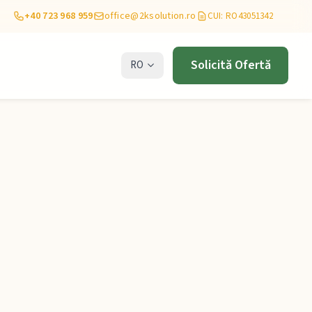
+40 723 968 959
office@2ksolution.ro
CUI: RO43051342
Solicită Ofertă
RO