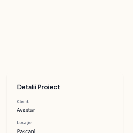
Detalii Proiect
Client
Avastar
Locație
Pașcani