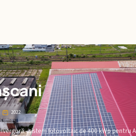
așcani
2022
anvergură - sistem fotovoltaic de 400 kWp pentru A