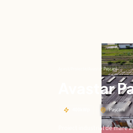
Acasă
/
Proiecte
/
Avastar Pașcani
Avastar P
400kWp
Pașcani
Proiect industrial de mare 